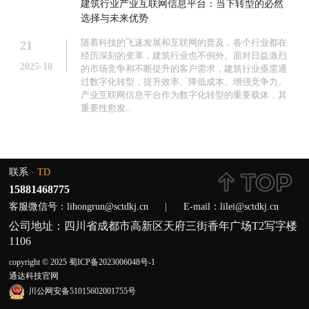
建筑行业产业互联网信息平台：当下转型的必然
选择与未来优势
随着科技的飞速发展和互联网的普及，各个行业都在
21
经历深刻的变革，建筑行业也不例外。面对日益激烈
2025-10
的市场竞争和不断提升的客户需求，建筑行业亟需通
过数字化转型，提升效率、降低成本、增强竞争力。
产业互联网信息平台作为数字化转型的重要载体，其
重要性愈发...
联系 ·
TD
15881468775
客服微信号：lihongrun@sctdkj.cn
|
E-mail：lilei@sctdkj.cn
公司地址：四川省成都市高新区天府三街香年广场T2写字楼
1106
copyright © 2025 蜀ICP备2023006048号-1
通达科技官网
川公网安备51015602001755号