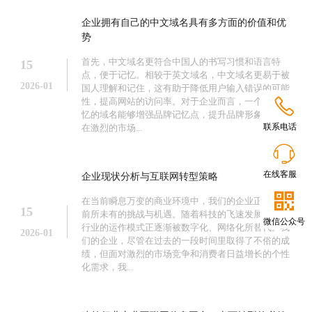
企业拥有自己的中文域名具有多方面的价值和优
势
首先，中文域名更符合中国人的书写习惯和语言特
15
点，便于记忆。相较于英文域名，中文域名更易于被
2026-01
国人理解和记住，这有助于降低用户输入错误的可能

性，提高网站的访问率。对于企业而言，一个易于记
忆的域名能够增强品牌记忆点，提升品牌形象，从而
联系电话
在激烈的市场...

在线客服
企业现状分析与互联网转型策略

在当前瞬息万变的商业环境中，我们的企业正面临着
15
前所未有的挑战与机遇。随着科技的飞速发展，传统
微信公众号
行业的运作模式正逐渐被数字化、网络化所替代。我
2026-01
们的企业，尽管在过去的一段时间里取得了不俗的成
绩，但面对激烈的市场竞争和消费者日益增长的个性
化需求，我...